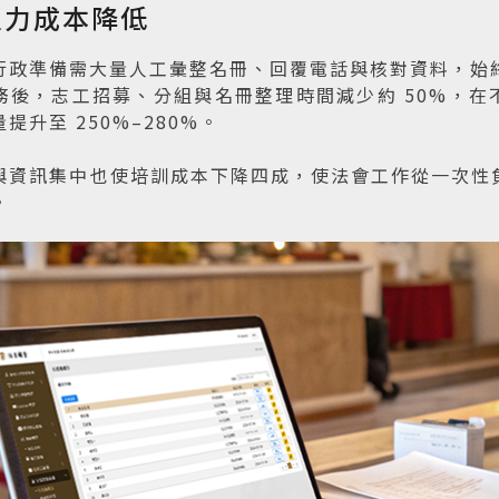
人力成本降低
行政準備需大量人工彙整名冊、回覆電話與核對資料，始終
務後，志工招募、分組與名冊整理時間減少約 50%，在
升至 250%–280%。

與資訊集中也使培訓成本下降四成，使法會工作從一次性
。