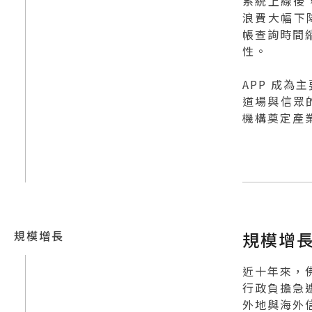
系統上線後，
浪費大幅下
帳查詢時間縮
性。
APP 成為
道場與信眾的
機構奠定產
規模增長
規模增
近十年來，
行政負擔急
外地與海外