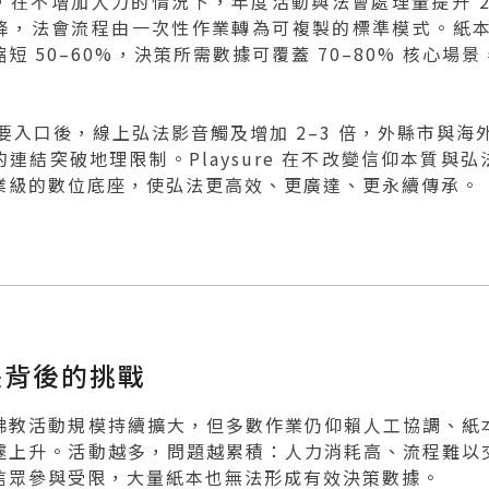
在不增加人力的情況下，年度活動與法會處理量提升 2.5
降，法會流程由一次性作業轉為可複製的標準模式。紙本使
短 50–60%，決策所需數據可覆蓋 70–80% 核心
主要入口後，線上弘法影音觸及增加 2–3 倍，外縣市與海外
連結突破地理限制。Playsure 在不改變信仰本質與
業級的數位底座，使弘法更高效、更廣達、更永續傳承。
長背後的挑戰
佛教活動規模持續擴大，但多數作業仍仰賴人工協調、紙
遽上升。活動越多，問題越累積：人力消耗高、流程難以
信眾參與受限，大量紙本也無法形成有效決策數據。