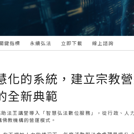
關鍵指標
永續弘法
立即下載
線上諮詢
慧化的系統，建立宗教營
的全新典範
ure 協助法王講堂導入「智慧弘法數位服務」，從行政、
構佛教機構的營運模式。