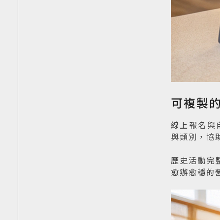
可複製
線上報名與
與類別，協助
歷史活動完
愈辦愈穩的