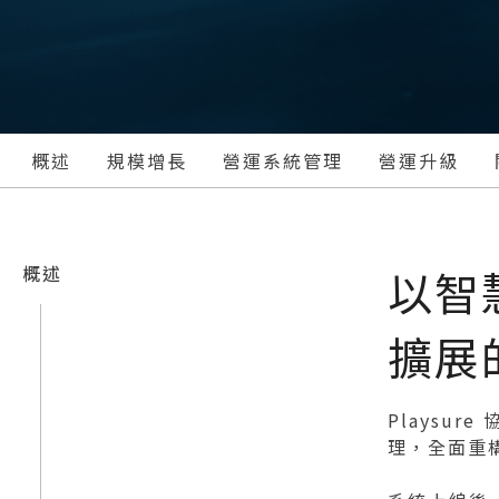
概述
規模增長
營運系統管理
營運升級
概述
以智
擴展
Plays
理，全面重