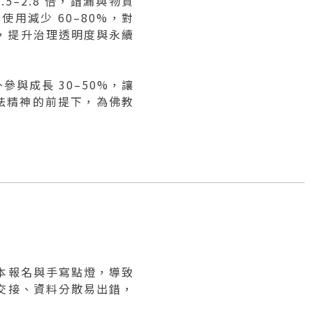
–2.8 倍，錯漏與物資
用減少 60–80%，對
場景，提升治理透明度與永續
參與成長 30–50%，讓
弘法精神的前提下，為佛教
本報名與手寫點燈，導致
交接、資料分散易出錯，